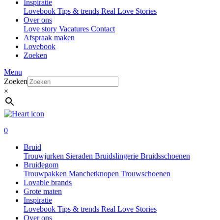
Inspiratie
Lovebook
Tips & trends
Real Love Stories
Over ons
Love story
Vacatures
Contact
Afspraak maken
Lovebook
Zoeken
Menu
Zoeken
×
0
Bruid
Trouwjurken
Sieraden
Bruidslingerie
Bruidsschoenen
Bruidegom
Trouwpakken
Manchetknopen
Trouwschoenen
Lovable brands
Grote maten
Inspiratie
Lovebook
Tips & trends
Real Love Stories
Over ons