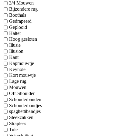
3/4 Mouwen
Bijzondere rug
Boothals
Gedrapeerd
Geplooid
Halter
Hoog gesloten
Illusie
Illusion
Kant
Kapmouwtje
Keyhole
Kort mouwtje
Lage rug
Mouwen
Off-Shoulder
Schouderbanden
Schouderbandjes
spaghettibandjes
Steekzakken
Strapless
Tule
Vetersluiting