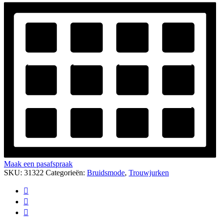
Maak een pasafspraak
SKU:
31322
Categorieën:
Bruidsmode
,
Trouwjurken