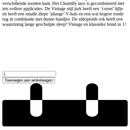
verschillende soorten kant. Het Chantilly lace is gecombineerd met
iets vollere applicaties. De Vintage stijl jurk heeft een ‘corset’ lijfje
en heeft een smalle diepe ‘plunge’ V-hals en een wat hogere ronde
rug in combinatie met dunne bandjes. De uitlopende rok heeft een
waanzinnig lange geschulpte sleep! Vintage en klassieke bruid in 1!
Pronovias
Claudie
Toevoegen aan winkelwagen
Trouwjurk
aantal