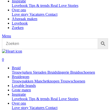
Inspiratie
Lovebook
Tips & trends
Real Love Stories
Over ons
Love story
Vacatures
Contact
Afspraak maken
Lovebook
Zoeken
Menu
0
Bruid
Trouwjurken
Sieraden
Bruidslingerie
Bruidsschoenen
Bruidegom
Trouwpakken
Manchetknopen
Trouwschoenen
Lovable brands
Grote maten
Inspiratie
Lovebook
Tips & trends
Real Love Stories
Over ons
Love story
Vacatures
Contact