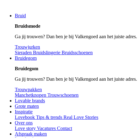
Bruid
Bruidsmode
Ga jij trouwen? Dan ben je bij Valkengoed aan het juiste adres
Trouwjurken
Sieraden
Bruidslingerie
Bruidsschoenen
Bruidegom
Bruidegom
Ga jij trouwen? Dan ben je bij Valkengoed aan het juiste adres
Trouwpakken
Manchetknopen
Trouwschoenen
Lovable brands
Grote maten
Inspiratie
Lovebook
Tips & trends
Real Love Stories
Over ons
Love story
Vacatures
Contact
Afspraak maken