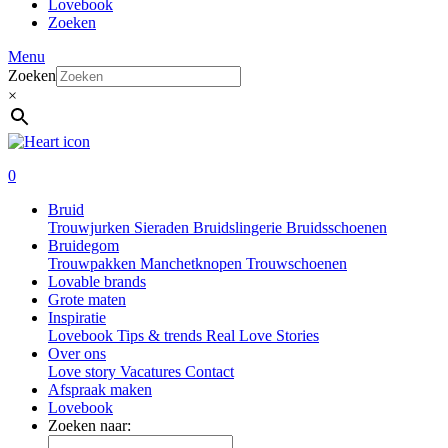
Lovebook
Zoeken
Menu
Zoeken
×
0
Bruid
Trouwjurken
Sieraden
Bruidslingerie
Bruidsschoenen
Bruidegom
Trouwpakken
Manchetknopen
Trouwschoenen
Lovable brands
Grote maten
Inspiratie
Lovebook
Tips & trends
Real Love Stories
Over ons
Love story
Vacatures
Contact
Afspraak maken
Lovebook
Zoeken naar: