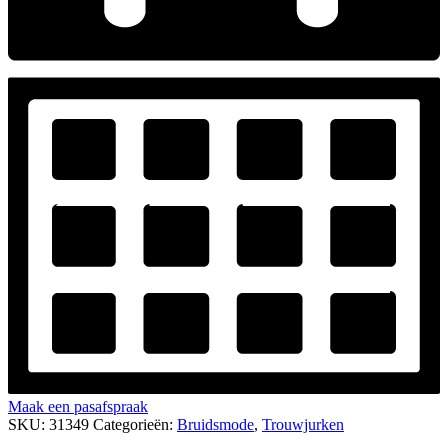
Maak een pasafspraak
SKU:
31349
Categorieën:
Bruidsmode
,
Trouwjurken