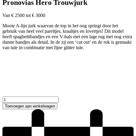
Pronovias Hero Trouwjurk
Van € 2500 tot € 3000
Mooie A-lijn jurk waarvan de top in het oog springt door het
gebruik van heel veel pareltjes, kraaltjes en lovertjes! Dit model
heeft spaghettibandjes en een V-hals met een lage rug met nog extra
dunne bandjes als detail. In de zij een ‘cut out’ en de rok is gemaakt
van tule in combinatie met fijne glitter tule.
Pronovias
Hero
Toevoegen aan winkelwagen
Trouwjurk
aantal