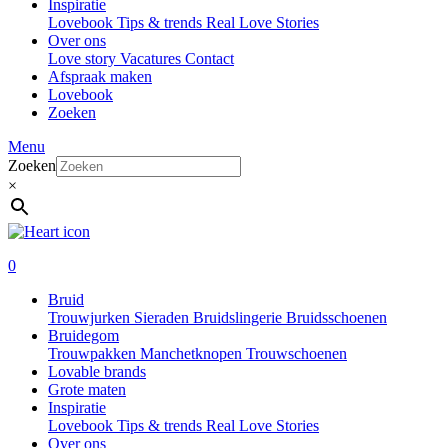
Inspiratie
Lovebook
Tips & trends
Real Love Stories
Over ons
Love story
Vacatures
Contact
Afspraak maken
Lovebook
Zoeken
Menu
Zoeken
×
0
Bruid
Trouwjurken
Sieraden
Bruidslingerie
Bruidsschoenen
Bruidegom
Trouwpakken
Manchetknopen
Trouwschoenen
Lovable brands
Grote maten
Inspiratie
Lovebook
Tips & trends
Real Love Stories
Over ons