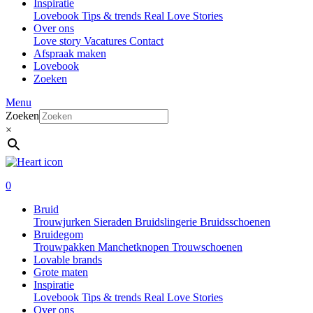
Inspiratie
Lovebook
Tips & trends
Real Love Stories
Over ons
Love story
Vacatures
Contact
Afspraak maken
Lovebook
Zoeken
Menu
Zoeken
×
0
Bruid
Trouwjurken
Sieraden
Bruidslingerie
Bruidsschoenen
Bruidegom
Trouwpakken
Manchetknopen
Trouwschoenen
Lovable brands
Grote maten
Inspiratie
Lovebook
Tips & trends
Real Love Stories
Over ons