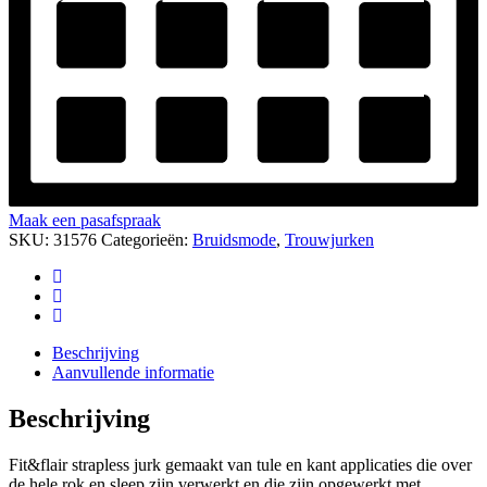
Maak een pasafspraak
SKU:
31576
Categorieën:
Bruidsmode
,
Trouwjurken
Beschrijving
Aanvullende informatie
Beschrijving
Fit&flair strapless jurk gemaakt van tule en kant applicaties die over
de hele rok en sleep zijn verwerkt en die zijn opgewerkt met