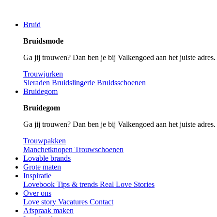
Bruid
Bruidsmode
Ga jij trouwen? Dan ben je bij Valkengoed aan het juiste adres
Trouwjurken
Sieraden
Bruidslingerie
Bruidsschoenen
Bruidegom
Bruidegom
Ga jij trouwen? Dan ben je bij Valkengoed aan het juiste adres
Trouwpakken
Manchetknopen
Trouwschoenen
Lovable brands
Grote maten
Inspiratie
Lovebook
Tips & trends
Real Love Stories
Over ons
Love story
Vacatures
Contact
Afspraak maken