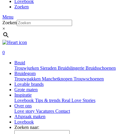
Lovebook
Zoeken
Menu
Zoeken
×
0
Bruid
Trouwjurken
Sieraden
Bruidslingerie
Bruidsschoenen
Bruidegom
Trouwpakken
Manchetknopen
Trouwschoenen
Lovable brands
Grote maten
Inspiratie
Lovebook
Tips & trends
Real Love Stories
Over ons
Love story
Vacatures
Contact
Afspraak maken
Lovebook
Zoeken naar: