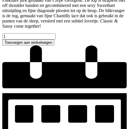
Fit&flare jurk gemaakt van Crêpe Georgette. De top is strapless met
off shoulder banden en gecombineerd met een sexy Sweethart
uitsnijding en fijne diagonale plooien tot op de heup. De blikvanger
is de rug, gemaakt van fijne Chantilly lace dat ook is gebruikt in de
punten van de sleep, versierd met een subtiel lovertje. Classic &
Sassy come together!
Love
by
Toevoegen aan winkelwagen
Enzoani
Fie
Trouwjurk
aantal