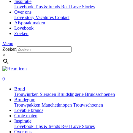
Inspiratie
Lovebook
Tips & trends
Real Love Stories
Over ons
Love story
Vacatures
Contact
Afspraak maken
Lovebook
Zoeken
Menu
Zoeken
×
0
Bruid
Trouwjurken
Sieraden
Bruidslingerie
Bruidsschoenen
Bruidegom
Trouwpakken
Manchetknopen
Trouwschoenen
Lovable brands
Grote maten
Inspiratie
Lovebook
Tips & trends
Real Love Stories
Over ons