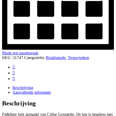
Maak een pasafspraak
SKU:
31747
Categorieën:
Bruidsmode
,
Trouwjurken
Beschrijving
Aanvullende informatie
Beschrijving
Fit&flare jurk gemaakt van Crêpe Georgette. De top is strapless met