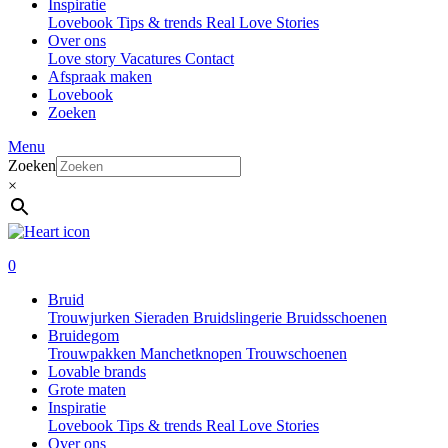
Inspiratie
Lovebook
Tips & trends
Real Love Stories
Over ons
Love story
Vacatures
Contact
Afspraak maken
Lovebook
Zoeken
Menu
Zoeken
×
0
Bruid
Trouwjurken
Sieraden
Bruidslingerie
Bruidsschoenen
Bruidegom
Trouwpakken
Manchetknopen
Trouwschoenen
Lovable brands
Grote maten
Inspiratie
Lovebook
Tips & trends
Real Love Stories
Over ons