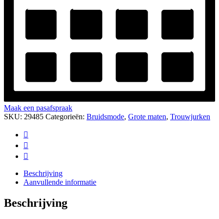
Maak een pasafspraak
SKU:
29485
Categorieën:
Bruidsmode
,
Grote maten
,
Trouwjurken
Beschrijving
Aanvullende informatie
Beschrijving