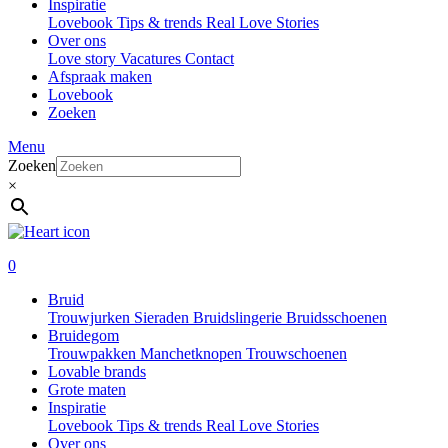
Inspiratie
Lovebook
Tips & trends
Real Love Stories
Over ons
Love story
Vacatures
Contact
Afspraak maken
Lovebook
Zoeken
Menu
Zoeken
×
0
Bruid
Trouwjurken
Sieraden
Bruidslingerie
Bruidsschoenen
Bruidegom
Trouwpakken
Manchetknopen
Trouwschoenen
Lovable brands
Grote maten
Inspiratie
Lovebook
Tips & trends
Real Love Stories
Over ons