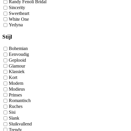
Randy Fenoli Bridal
Sincerity
Sweetheart
White One
Yedyna
Stijl
Bohemian
Eenvoudig
Geplooid
Glamour
Klassiek
Kort
Modern
Modieus
Prinses
Romantisch
Ruches
Sisi
Slank
Sluikvallend
Trendy