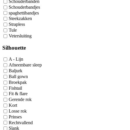
Schouderbanden
Schouderbandjes
spaghettibandjes
Steekzakken
Strapless
Tule
Vetersluiting
Silhouette
A - Lijn
Afneembare sleep
Baljurk
Ball gown
Broekpak
Fishtail
Fit & flare
Gerende rok
Kort
Losse rok
Prinses
Rechtvallend
Slank