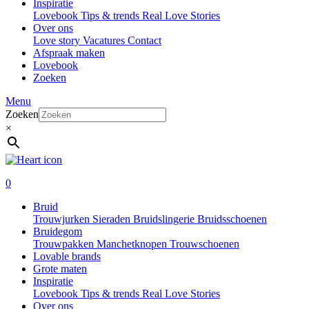
Inspiratie
Lovebook
Tips & trends
Real Love Stories
Over ons
Love story
Vacatures
Contact
Afspraak maken
Lovebook
Zoeken
Menu
Zoeken
×
0
Bruid
Trouwjurken
Sieraden
Bruidslingerie
Bruidsschoenen
Bruidegom
Trouwpakken
Manchetknopen
Trouwschoenen
Lovable brands
Grote maten
Inspiratie
Lovebook
Tips & trends
Real Love Stories
Over ons