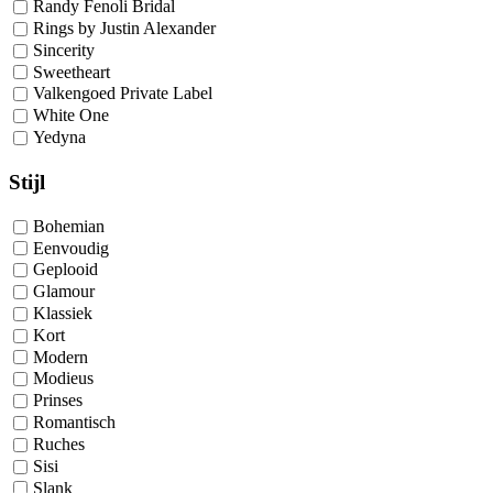
Randy Fenoli Bridal
Rings by Justin Alexander
Sincerity
Sweetheart
Valkengoed Private Label
White One
Yedyna
Stijl
Bohemian
Eenvoudig
Geplooid
Glamour
Klassiek
Kort
Modern
Modieus
Prinses
Romantisch
Ruches
Sisi
Slank