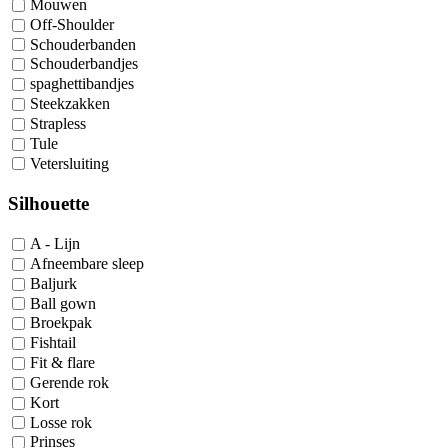
Mouwen
Off-Shoulder
Schouderbanden
Schouderbandjes
spaghettibandjes
Steekzakken
Strapless
Tule
Vetersluiting
Silhouette
A - Lijn
Afneembare sleep
Baljurk
Ball gown
Broekpak
Fishtail
Fit & flare
Gerende rok
Kort
Losse rok
Prinses