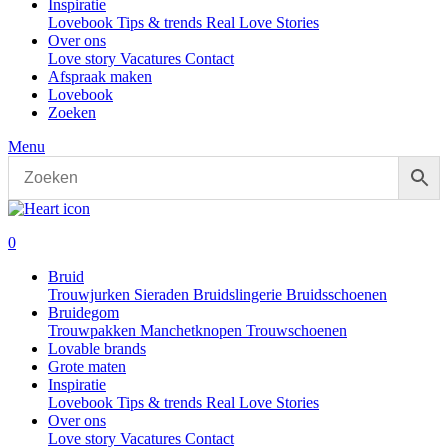
Inspiratie
Lovebook
Tips & trends
Real Love Stories
Over ons
Love story
Vacatures
Contact
Afspraak maken
Lovebook
Zoeken
Menu
0
Bruid
Trouwjurken
Sieraden
Bruidslingerie
Bruidsschoenen
Bruidegom
Trouwpakken
Manchetknopen
Trouwschoenen
Lovable brands
Grote maten
Inspiratie
Lovebook
Tips & trends
Real Love Stories
Over ons
Love story
Vacatures
Contact