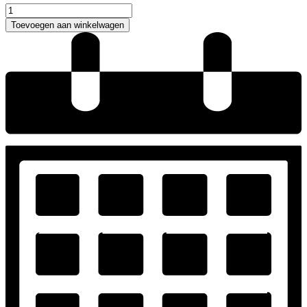
Immediate
25105A-
Toevoegen aan winkelwagen
71
Trouwpak
aantal