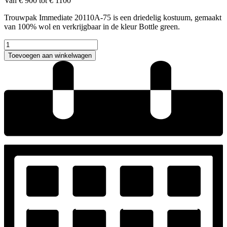
Van € 900 tot € 1100
Trouwpak Immediate 20110A-75 is een driedelig kostuum, gemaakt
van 100% wol en verkrijgbaar in de kleur Bottle green.
Immediate
20110A-
Toevoegen aan winkelwagen
75
trouwpak
driedelig
aantal