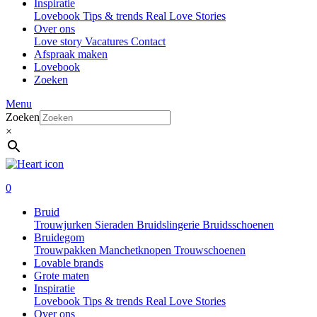
Inspiratie
Lovebook
Tips & trends
Real Love Stories
Over ons
Love story
Vacatures
Contact
Afspraak maken
Lovebook
Zoeken
Menu
Zoeken
×
0
Bruid
Trouwjurken
Sieraden
Bruidslingerie
Bruidsschoenen
Bruidegom
Trouwpakken
Manchetknopen
Trouwschoenen
Lovable brands
Grote maten
Inspiratie
Lovebook
Tips & trends
Real Love Stories
Over ons