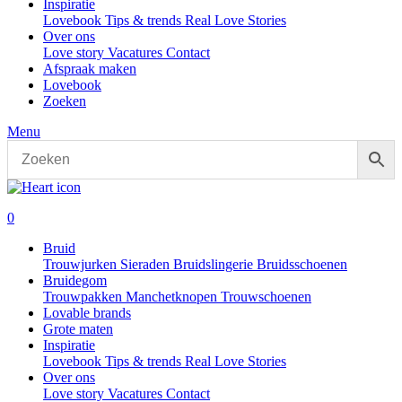
Inspiratie
Lovebook
Tips & trends
Real Love Stories
Over ons
Love story
Vacatures
Contact
Afspraak maken
Lovebook
Zoeken
Menu
0
Bruid
Trouwjurken
Sieraden
Bruidslingerie
Bruidsschoenen
Bruidegom
Trouwpakken
Manchetknopen
Trouwschoenen
Lovable brands
Grote maten
Inspiratie
Lovebook
Tips & trends
Real Love Stories
Over ons
Love story
Vacatures
Contact