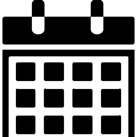
Alaska
aantal