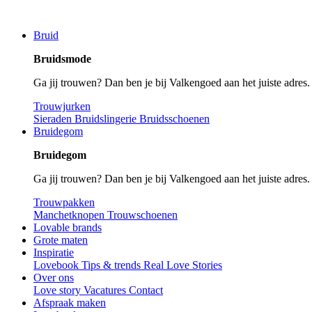
Bruid
Bruidsmode
Ga jij trouwen? Dan ben je bij Valkengoed aan het juiste adres
Trouwjurken
Sieraden
Bruidslingerie
Bruidsschoenen
Bruidegom
Bruidegom
Ga jij trouwen? Dan ben je bij Valkengoed aan het juiste adres
Trouwpakken
Manchetknopen
Trouwschoenen
Lovable brands
Grote maten
Inspiratie
Lovebook
Tips & trends
Real Love Stories
Over ons
Love story
Vacatures
Contact
Afspraak maken