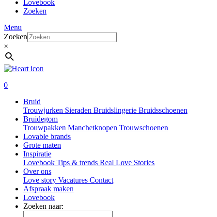
Lovebook
Zoeken
Menu
Zoeken
×
0
Bruid
Trouwjurken
Sieraden
Bruidslingerie
Bruidsschoenen
Bruidegom
Trouwpakken
Manchetknopen
Trouwschoenen
Lovable brands
Grote maten
Inspiratie
Lovebook
Tips & trends
Real Love Stories
Over ons
Love story
Vacatures
Contact
Afspraak maken
Lovebook
Zoeken naar: