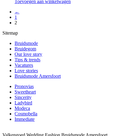
Toevoegen aan winkelwagen
←
1
2
Sitemap
Bruidsmode
Bruidegom
Our love story
Tips & trends
Vacatures
Love stories
Bruidsmode Amersfoort
Pronovias
Sweetheart
Sincerity
Ladybird
Modeca
Cosmobella
Immediate
Valkengoed Wedding Fashion Bruidsmode Amersfoort