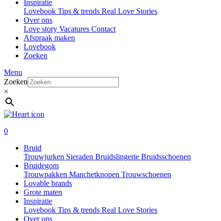
Inspiratie
Lovebook
Tips & trends
Real Love Stories
Over ons
Love story
Vacatures
Contact
Afspraak maken
Lovebook
Zoeken
Menu
Zoeken
×
0
Bruid
Trouwjurken
Sieraden
Bruidslingerie
Bruidsschoenen
Bruidegom
Trouwpakken
Manchetknopen
Trouwschoenen
Lovable brands
Grote maten
Inspiratie
Lovebook
Tips & trends
Real Love Stories
Over ons