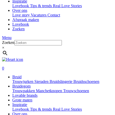
Inspiratie
Lovebook
Tips & trends
Real Love Stories
Over ons
Love story
Vacatures
Contact
Afspraak maken
Lovebook
Zoeken
Menu
Zoeken
×
0
Bruid
Trouwjurken
Sieraden
Bruidslingerie
Bruidsschoenen
Bruidegom
Trouwpakken
Manchetknopen
Trouwschoenen
Lovable brands
Grote maten
Inspiratie
Lovebook
Tips & trends
Real Love Stories
Over ons