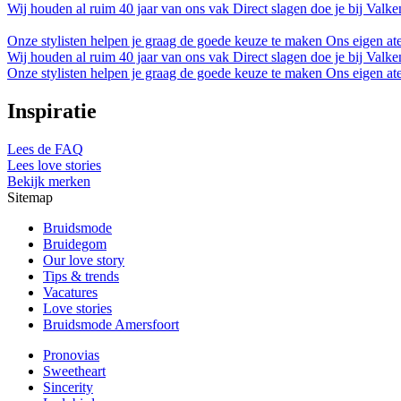
Wij houden al ruim 40 jaar van ons vak
Direct slagen doe je bij Valk
Onze stylisten helpen je graag de goede keuze te maken
Ons eigen at
Wij houden al ruim 40 jaar van ons vak
Direct slagen doe je bij Valk
Onze stylisten helpen je graag de goede keuze te maken
Ons eigen at
Inspiratie
Lees de FAQ
Lees love stories
Bekijk merken
Sitemap
Bruidsmode
Bruidegom
Our love story
Tips & trends
Vacatures
Love stories
Bruidsmode Amersfoort
Pronovias
Sweetheart
Sincerity