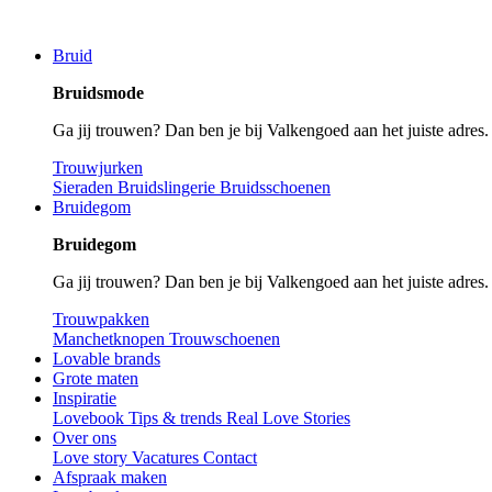
Bruid
Bruidsmode
Ga jij trouwen? Dan ben je bij Valkengoed aan het juiste adres
Trouwjurken
Sieraden
Bruidslingerie
Bruidsschoenen
Bruidegom
Bruidegom
Ga jij trouwen? Dan ben je bij Valkengoed aan het juiste adres
Trouwpakken
Manchetknopen
Trouwschoenen
Lovable brands
Grote maten
Inspiratie
Lovebook
Tips & trends
Real Love Stories
Over ons
Love story
Vacatures
Contact
Afspraak maken