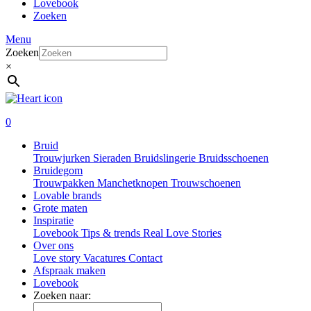
Lovebook
Zoeken
Menu
Zoeken
×
0
Bruid
Trouwjurken
Sieraden
Bruidslingerie
Bruidsschoenen
Bruidegom
Trouwpakken
Manchetknopen
Trouwschoenen
Lovable brands
Grote maten
Inspiratie
Lovebook
Tips & trends
Real Love Stories
Over ons
Love story
Vacatures
Contact
Afspraak maken
Lovebook
Zoeken naar: