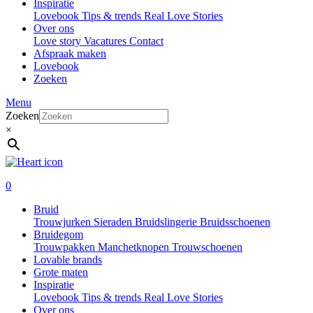
Inspiratie
Lovebook
Tips & trends
Real Love Stories
Over ons
Love story
Vacatures
Contact
Afspraak maken
Lovebook
Zoeken
Menu
Zoeken
×
0
Bruid
Trouwjurken
Sieraden
Bruidslingerie
Bruidsschoenen
Bruidegom
Trouwpakken
Manchetknopen
Trouwschoenen
Lovable brands
Grote maten
Inspiratie
Lovebook
Tips & trends
Real Love Stories
Over ons