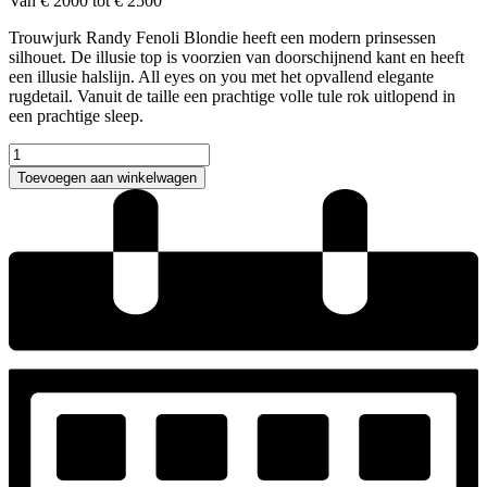
Van € 2000 tot € 2500
Trouwjurk Randy Fenoli Blondie heeft een modern prinsessen
silhouet. De illusie top is voorzien van doorschijnend kant en heeft
een illusie halslijn. All eyes on you met het opvallend elegante
rugdetail. Vanuit de taille een prachtige volle tule rok uitlopend in
een prachtige sleep.
Randy
Fenoli
Toevoegen aan winkelwagen
Blondie
trouwjurk
aantal