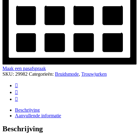
Maak een pasafspraak
SKU:
29982
Categorieën:
Bruidsmode
,
Trouwjurken
Beschrijving
Aanvullende informatie
Beschrijving