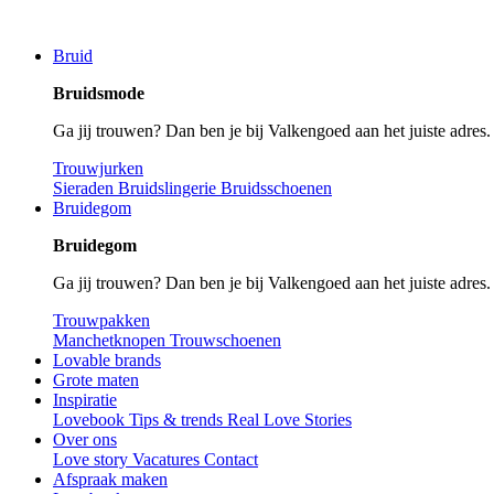
Bruid
Bruidsmode
Ga jij trouwen? Dan ben je bij Valkengoed aan het juiste adres
Trouwjurken
Sieraden
Bruidslingerie
Bruidsschoenen
Bruidegom
Bruidegom
Ga jij trouwen? Dan ben je bij Valkengoed aan het juiste adres
Trouwpakken
Manchetknopen
Trouwschoenen
Lovable brands
Grote maten
Inspiratie
Lovebook
Tips & trends
Real Love Stories
Over ons
Love story
Vacatures
Contact
Afspraak maken