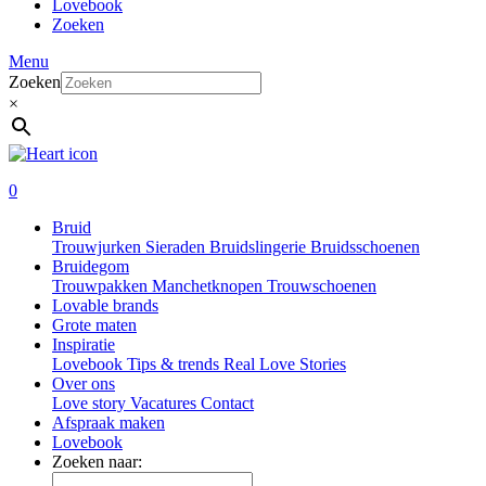
Lovebook
Zoeken
Menu
Zoeken
×
0
Bruid
Trouwjurken
Sieraden
Bruidslingerie
Bruidsschoenen
Bruidegom
Trouwpakken
Manchetknopen
Trouwschoenen
Lovable brands
Grote maten
Inspiratie
Lovebook
Tips & trends
Real Love Stories
Over ons
Love story
Vacatures
Contact
Afspraak maken
Lovebook
Zoeken naar: