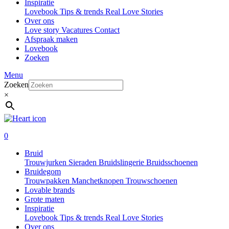
Inspiratie
Lovebook
Tips & trends
Real Love Stories
Over ons
Love story
Vacatures
Contact
Afspraak maken
Lovebook
Zoeken
Menu
Zoeken
×
0
Bruid
Trouwjurken
Sieraden
Bruidslingerie
Bruidsschoenen
Bruidegom
Trouwpakken
Manchetknopen
Trouwschoenen
Lovable brands
Grote maten
Inspiratie
Lovebook
Tips & trends
Real Love Stories
Over ons