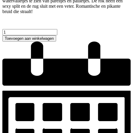
watervalletjes te zien van pareltjes en pailletjes. De rok heeft een
sexy split en de rug sluit met een veter. Romantische en pikante
bruid die straalt!
Yedyna
Artemide
Toevoegen aan winkelwagen
Trouwjurk
aantal