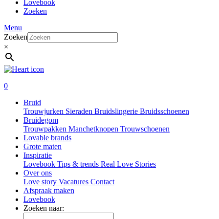
Lovebook
Zoeken
Menu
Zoeken
×
0
Bruid
Trouwjurken
Sieraden
Bruidslingerie
Bruidsschoenen
Bruidegom
Trouwpakken
Manchetknopen
Trouwschoenen
Lovable brands
Grote maten
Inspiratie
Lovebook
Tips & trends
Real Love Stories
Over ons
Love story
Vacatures
Contact
Afspraak maken
Lovebook
Zoeken naar: