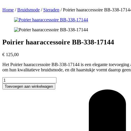
Home
/
Bruidsmode
/
Sieraden
/
Poirier haaraccessoire BB-338-1714
Poirier haaraccessoire BB-338-17144
€
125,00
Het Poirier haaraccessoire BB-338-17144 is een elegante toevoeging aan
om hun kwalitatieve bruidsmode, en dit haarstukje vormt daarop geen ui
Poirier
haaraccessoire
Toevoegen aan winkelwagen
BB-
338-
17144
aantal