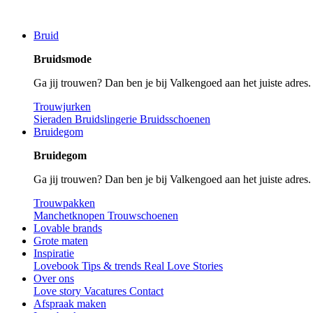
Bruid
Bruidsmode
Ga jij trouwen? Dan ben je bij Valkengoed aan het juiste adres
Trouwjurken
Sieraden
Bruidslingerie
Bruidsschoenen
Bruidegom
Bruidegom
Ga jij trouwen? Dan ben je bij Valkengoed aan het juiste adres
Trouwpakken
Manchetknopen
Trouwschoenen
Lovable brands
Grote maten
Inspiratie
Lovebook
Tips & trends
Real Love Stories
Over ons
Love story
Vacatures
Contact
Afspraak maken