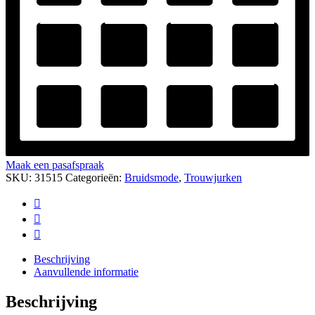
Maak een pasafspraak
SKU:
31515
Categorieën:
Bruidsmode
,
Trouwjurken
Beschrijving
Aanvullende informatie
Beschrijving