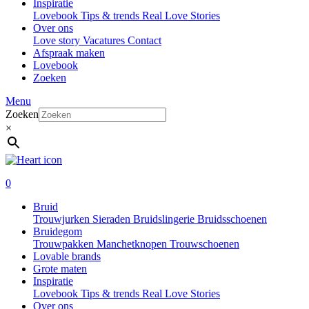
Inspiratie
Lovebook
Tips & trends
Real Love Stories
Over ons
Love story
Vacatures
Contact
Afspraak maken
Lovebook
Zoeken
Menu
Zoeken
×
0
Bruid
Trouwjurken
Sieraden
Bruidslingerie
Bruidsschoenen
Bruidegom
Trouwpakken
Manchetknopen
Trouwschoenen
Lovable brands
Grote maten
Inspiratie
Lovebook
Tips & trends
Real Love Stories
Over ons