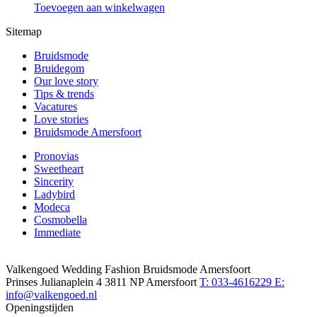
Toevoegen aan winkelwagen
Sitemap
Bruidsmode
Bruidegom
Our love story
Tips & trends
Vacatures
Love stories
Bruidsmode Amersfoort
Pronovias
Sweetheart
Sincerity
Ladybird
Modeca
Cosmobella
Immediate
Valkengoed Wedding Fashion Bruidsmode Amersfoort
Prinses Julianaplein 4
3811 NP Amersfoort
T: 033-4616229
E:
info@valkengoed.nl
Openingstijden