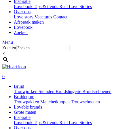
Inspiratie
Lovebook
Tips & trends
Real Love Stories
Over ons
Love story
Vacatures
Contact
Afspraak maken
Lovebook
Zoeken
Menu
Zoeken
×
0
Bruid
Trouwjurken
Sieraden
Bruidslingerie
Bruidsschoenen
Bruidegom
Trouwpakken
Manchetknopen
Trouwschoenen
Lovable brands
Grote maten
Inspiratie
Lovebook
Tips & trends
Real Love Stories
Over ons