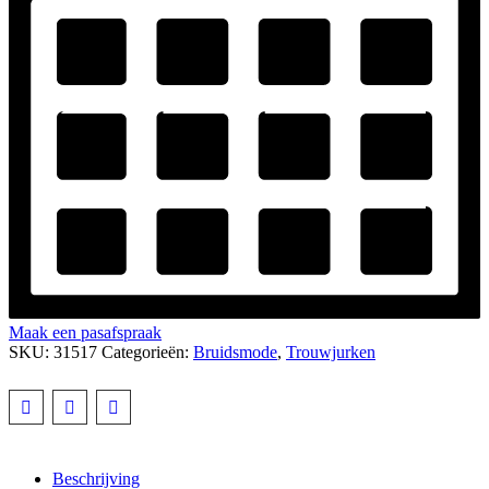
Maak een pasafspraak
SKU:
31517
Categorieën:
Bruidsmode
,
Trouwjurken
Beschrijving