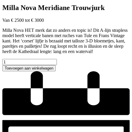
Milla Nova Meridiane Trouwjurk
Van € 2500 tot € 3000
Milla Nova HET merk dat zo anders en topic is! Dit A-lijn strapless
model heeft verticale banen met ruches van Tule en Frans Vintage
kant. Het ‘corset’ lijfje is bezaaid met talloze 3-D bloemetjes, kant,
pareltjes en pailletjes! De rug loopt recht en is illusion en de sleep
heeft de Kathedraal lengte: lang en een waterval!
Milla
Nova
Toevoegen aan winkelwagen
Meridiane
Trouwjurk
aantal