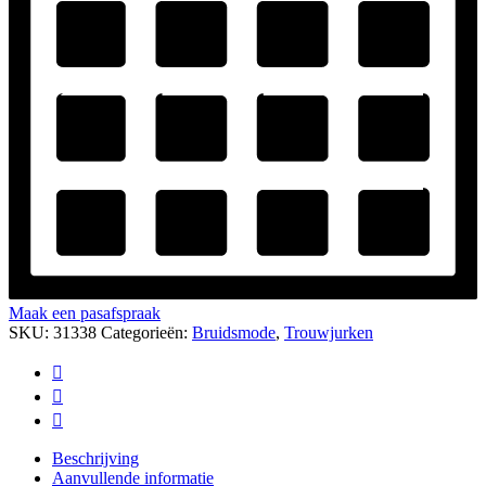
Maak een pasafspraak
SKU:
31338
Categorieën:
Bruidsmode
,
Trouwjurken
Beschrijving
Aanvullende informatie