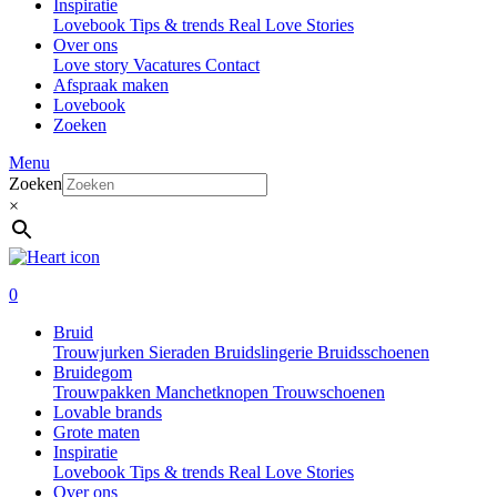
Inspiratie
Lovebook
Tips & trends
Real Love Stories
Over ons
Love story
Vacatures
Contact
Afspraak maken
Lovebook
Zoeken
Menu
Zoeken
×
0
Bruid
Trouwjurken
Sieraden
Bruidslingerie
Bruidsschoenen
Bruidegom
Trouwpakken
Manchetknopen
Trouwschoenen
Lovable brands
Grote maten
Inspiratie
Lovebook
Tips & trends
Real Love Stories
Over ons