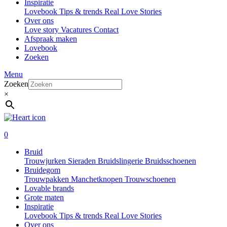
Inspiratie
Lovebook
Tips & trends
Real Love Stories
Over ons
Love story
Vacatures
Contact
Afspraak maken
Lovebook
Zoeken
Menu
Zoeken
×
0
Bruid
Trouwjurken
Sieraden
Bruidslingerie
Bruidsschoenen
Bruidegom
Trouwpakken
Manchetknopen
Trouwschoenen
Lovable brands
Grote maten
Inspiratie
Lovebook
Tips & trends
Real Love Stories
Over ons