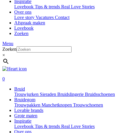
Inspiratie
Lovebook
Tips & trends
Real Love Stories
Over ons
Love story
Vacatures
Contact
Afspraak maken
Lovebook
Zoeken
Menu
Zoeken
×
0
Bruid
Trouwjurken
Sieraden
Bruidslingerie
Bruidsschoenen
Bruidegom
Trouwpakken
Manchetknopen
Trouwschoenen
Lovable brands
Grote maten
Inspiratie
Lovebook
Tips & trends
Real Love Stories
Over ons