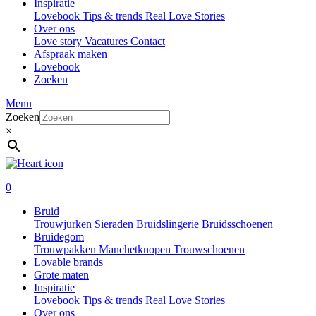
Inspiratie
Lovebook
Tips & trends
Real Love Stories
Over ons
Love story
Vacatures
Contact
Afspraak maken
Lovebook
Zoeken
Menu
Zoeken
×
0
Bruid
Trouwjurken
Sieraden
Bruidslingerie
Bruidsschoenen
Bruidegom
Trouwpakken
Manchetknopen
Trouwschoenen
Lovable brands
Grote maten
Inspiratie
Lovebook
Tips & trends
Real Love Stories
Over ons