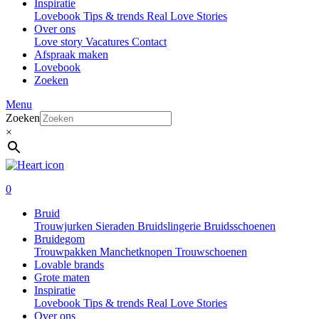
Inspiratie
Lovebook
Tips & trends
Real Love Stories
Over ons
Love story
Vacatures
Contact
Afspraak maken
Lovebook
Zoeken
Menu
Zoeken
×
0
Bruid
Trouwjurken
Sieraden
Bruidslingerie
Bruidsschoenen
Bruidegom
Trouwpakken
Manchetknopen
Trouwschoenen
Lovable brands
Grote maten
Inspiratie
Lovebook
Tips & trends
Real Love Stories
Over ons