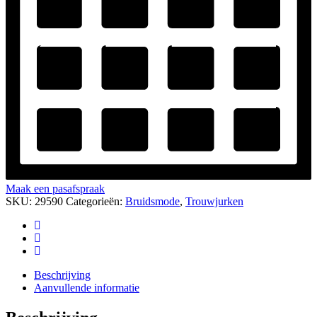
Maak een pasafspraak
SKU:
29590
Categorieën:
Bruidsmode
,
Trouwjurken
Beschrijving
Aanvullende informatie