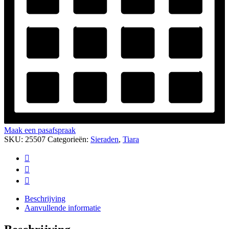
Maak een pasafspraak
SKU:
25507
Categorieën:
Sieraden
,
Tiara
Beschrijving
Aanvullende informatie