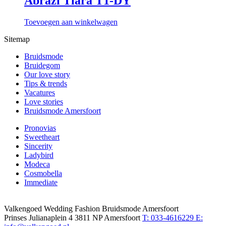
Abrazi Tiara T1-DY
Toevoegen aan winkelwagen
Sitemap
Bruidsmode
Bruidegom
Our love story
Tips & trends
Vacatures
Love stories
Bruidsmode Amersfoort
Pronovias
Sweetheart
Sincerity
Ladybird
Modeca
Cosmobella
Immediate
Valkengoed Wedding Fashion Bruidsmode Amersfoort
Prinses Julianaplein 4
3811 NP Amersfoort
T: 033-4616229
E: