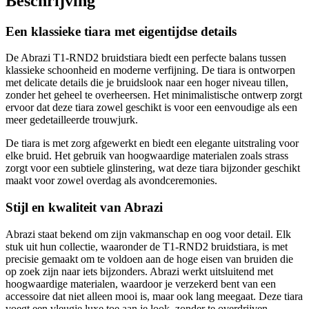
Beschrijving
Een klassieke tiara met eigentijdse details
De Abrazi T1-RND2 bruidstiara biedt een perfecte balans tussen
klassieke schoonheid en moderne verfijning. De tiara is ontworpen
met delicate details die je bruidslook naar een hoger niveau tillen,
zonder het geheel te overheersen. Het minimalistische ontwerp zorgt
ervoor dat deze tiara zowel geschikt is voor een eenvoudige als een
meer gedetailleerde trouwjurk.
De tiara is met zorg afgewerkt en biedt een elegante uitstraling voor
elke bruid. Het gebruik van hoogwaardige materialen zoals strass
zorgt voor een subtiele glinstering, wat deze tiara bijzonder geschikt
maakt voor zowel overdag als avondceremonies.
Stijl en kwaliteit van Abrazi
Abrazi staat bekend om zijn vakmanschap en oog voor detail. Elk
stuk uit hun collectie, waaronder de T1-RND2 bruidstiara, is met
precisie gemaakt om te voldoen aan de hoge eisen van bruiden die
op zoek zijn naar iets bijzonders. Abrazi werkt uitsluitend met
hoogwaardige materialen, waardoor je verzekerd bent van een
accessoire dat niet alleen mooi is, maar ook lang meegaat. Deze tiara
voegt een vleugje luxe toe aan je look, zonder te overdrijven.