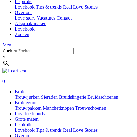
Inspiratie
Lovebook
Tips & trends
Real Love Stories
Over ons
Love story
Vacatures
Contact
Afspraak maken
Lovebook
Zoeken
Menu
Zoeken
×
0
Bruid
Trouwjurken
Sieraden
Bruidslingerie
Bruidsschoenen
Bruidegom
Trouwpakken
Manchetknopen
Trouwschoenen
Lovable brands
Grote maten
Inspiratie
Lovebook
Tips & trends
Real Love Stories
Over ons