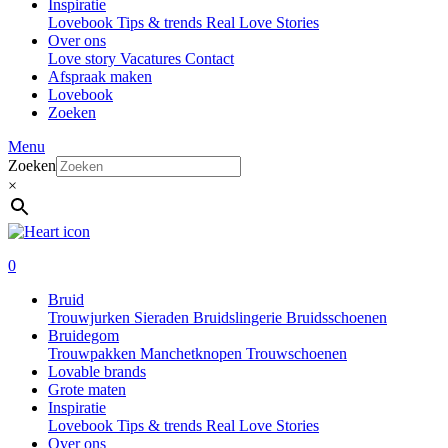
Inspiratie
Lovebook
Tips & trends
Real Love Stories
Over ons
Love story
Vacatures
Contact
Afspraak maken
Lovebook
Zoeken
Menu
Zoeken
×
0
Bruid
Trouwjurken
Sieraden
Bruidslingerie
Bruidsschoenen
Bruidegom
Trouwpakken
Manchetknopen
Trouwschoenen
Lovable brands
Grote maten
Inspiratie
Lovebook
Tips & trends
Real Love Stories
Over ons