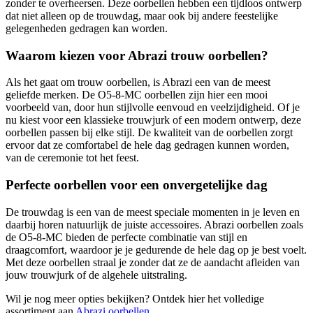
zonder te overheersen. Deze oorbellen hebben een tijdloos ontwerp
dat niet alleen op de trouwdag, maar ook bij andere feestelijke
gelegenheden gedragen kan worden.
Waarom kiezen voor Abrazi trouw oorbellen?
Als het gaat om trouw oorbellen, is Abrazi een van de meest
geliefde merken. De O5-8-MC oorbellen zijn hier een mooi
voorbeeld van, door hun stijlvolle eenvoud en veelzijdigheid. Of je
nu kiest voor een klassieke trouwjurk of een modern ontwerp, deze
oorbellen passen bij elke stijl. De kwaliteit van de oorbellen zorgt
ervoor dat ze comfortabel de hele dag gedragen kunnen worden,
van de ceremonie tot het feest.
Perfecte oorbellen voor een onvergetelijke dag
De trouwdag is een van de meest speciale momenten in je leven en
daarbij horen natuurlijk de juiste accessoires. Abrazi oorbellen zoals
de O5-8-MC bieden de perfecte combinatie van stijl en
draagcomfort, waardoor je je gedurende de hele dag op je best voelt.
Met deze oorbellen straal je zonder dat ze de aandacht afleiden van
jouw trouwjurk of de algehele uitstraling.
Wil je nog meer opties bekijken? Ontdek hier het volledige
assortiment aan
Abrazi oorbellen
.