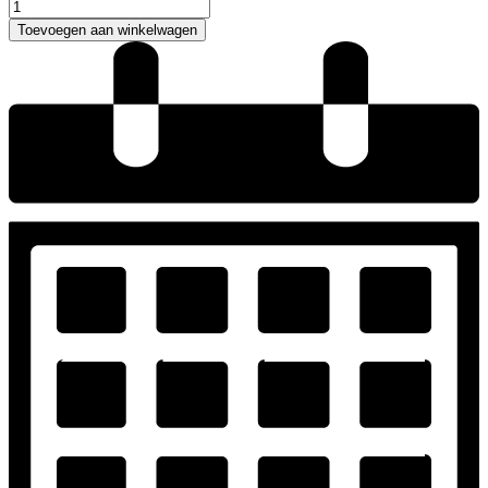
Abrazi
O5-
Toevoegen aan winkelwagen
8-
MC
aantal