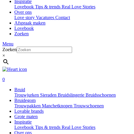
Inspiratie
Lovebook
Tips & trends
Real Love Stories
Over ons
Love story
Vacatures
Contact
Afspraak maken
Lovebook
Zoeken
Menu
Zoeken
×
0
Bruid
Trouwjurken
Sieraden
Bruidslingerie
Bruidsschoenen
Bruidegom
Trouwpakken
Manchetknopen
Trouwschoenen
Lovable brands
Grote maten
Inspiratie
Lovebook
Tips & trends
Real Love Stories
Over ons