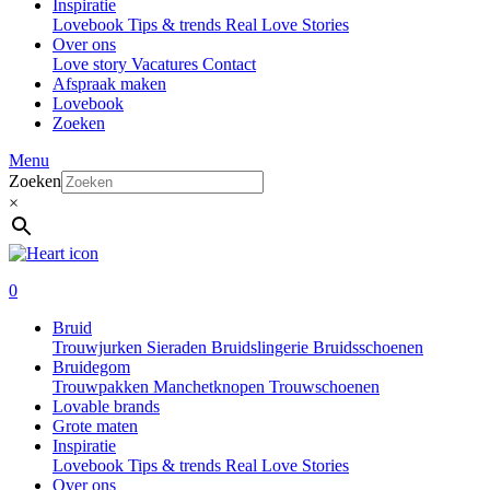
Inspiratie
Lovebook
Tips & trends
Real Love Stories
Over ons
Love story
Vacatures
Contact
Afspraak maken
Lovebook
Zoeken
Menu
Zoeken
×
0
Bruid
Trouwjurken
Sieraden
Bruidslingerie
Bruidsschoenen
Bruidegom
Trouwpakken
Manchetknopen
Trouwschoenen
Lovable brands
Grote maten
Inspiratie
Lovebook
Tips & trends
Real Love Stories
Over ons