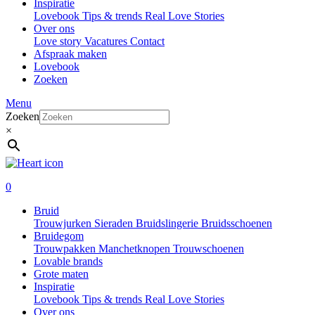
Inspiratie
Lovebook
Tips & trends
Real Love Stories
Over ons
Love story
Vacatures
Contact
Afspraak maken
Lovebook
Zoeken
Menu
Zoeken
×
0
Bruid
Trouwjurken
Sieraden
Bruidslingerie
Bruidsschoenen
Bruidegom
Trouwpakken
Manchetknopen
Trouwschoenen
Lovable brands
Grote maten
Inspiratie
Lovebook
Tips & trends
Real Love Stories
Over ons