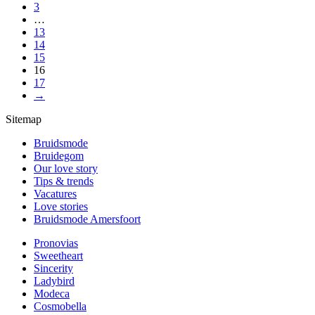
3
…
13
14
15
16
17
→
Sitemap
Bruidsmode
Bruidegom
Our love story
Tips & trends
Vacatures
Love stories
Bruidsmode Amersfoort
Pronovias
Sweetheart
Sincerity
Ladybird
Modeca
Cosmobella