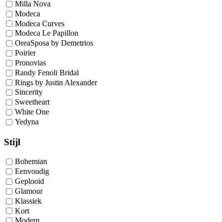
Milla Nova
Modeca
Modeca Curves
Modeca Le Papillon
OreaSposa by Demetrios
Poirier
Pronovias
Randy Fenoli Bridal
Rings by Justin Alexander
Sincerity
Sweetheart
White One
Yedyna
Stijl
Bohemian
Eenvoudig
Geplooid
Glamour
Klassiek
Kort
Modern