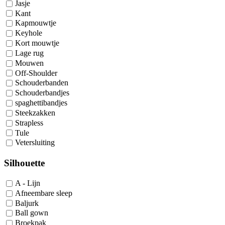
Jasje
Kant
Kapmouwtje
Keyhole
Kort mouwtje
Lage rug
Mouwen
Off-Shoulder
Schouderbanden
Schouderbandjes
spaghettibandjes
Steekzakken
Strapless
Tule
Vetersluiting
Silhouette
A - Lijn
Afneembare sleep
Baljurk
Ball gown
Broekpak